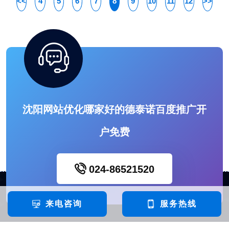
<<
4
5
6
7
8
9
10
11
12
>>
沈阳网站优化哪家好的德泰诺百度推广开
户免费
024-86521520
来电咨询
服务热线