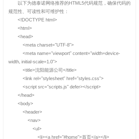
以下为德泰诺网络推荐的HTML5代码规范，确保代码的
规范性、可读性和可维护性：
<!DOCTYPE html>
<html>
<head>
<meta charset="UTF-8">
<meta name="viewport" content="width=device-
width, initial-scale=1.0">
<title>沈阳能源公司</title>
<link rel="stylesheet" href="styles.css">
<script src="scripts.js" defer></script>
</head>
<body>
<header>
<nav>
<ul>
<li><a href="#home">首页</a></li>