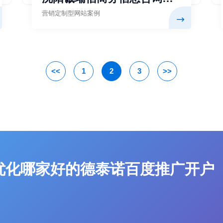
限公司
营销定制型网站案例
<<
1
2
3
>>
优化哪家好的德泰诺百度推广开户