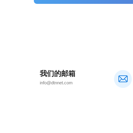
沈阳德泰诺网络有限公司为上万客户提供了SEO优
网站优化,网站排名案例服务,您想了解更多客户案例
请来电咨询:024-86521520
我们的邮箱
info@dtnnet.com