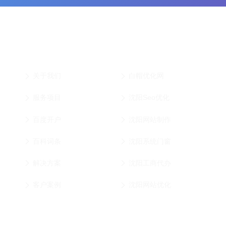
沈阳网站服务导航
沈阳网站优化链接
沈
化,
关于我们
白帽优化网
,
服务项目
沈阳Seo优化
百度开户
沈阳网站制作
百科词条
沈阳系统门窗
解决方案
沈阳工商代办
客户案例
沈阳网站优化
SEO资讯